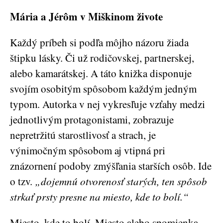
Mária a Jérôm v Miškinom živote
Každý príbeh si podľa môjho názoru žiada
štipku lásky. Či už rodičovskej, partnerskej,
alebo kamarátskej. A táto knižka disponuje
svojím osobitým spôsobom každým jedným
typom. Autorka v nej vykresľuje vzťahy medzi
jednotlivým protagonistami, zobrazuje
nepretržitú starostlivosť a strach, je
výnimočným spôsobom aj vtipná pri
znázornení podoby zmýšľania starších osôb. Ide
o tzv.
„dojemnú otvorenosť starých, ten spôsob
strkať prsty presne na miesto, kde to bolí.“
Miesto, kde to bolí. Miesto alebo spomienka,