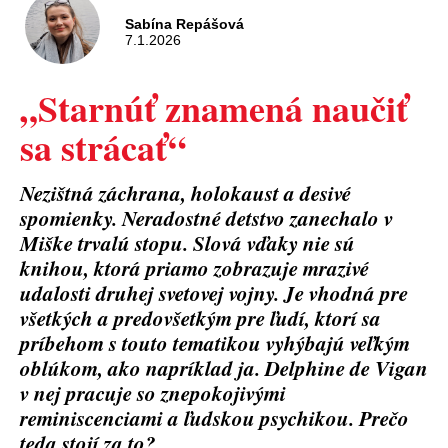
Sabína Repášová
7.1.2026
„Starnúť znamená naučiť
sa strácať“
Nezištná záchrana, holokaust a desivé
spomienky. Neradostné detstvo zanechalo v
Miške trvalú stopu. Slová vďaky nie sú
knihou, ktorá priamo zobrazuje mrazivé
udalosti druhej svetovej vojny. Je vhodná pre
všetkých a predovšetkým pre ľudí, ktorí sa
príbehom s touto tematikou vyhýbajú veľkým
oblúkom, ako napríklad ja. Delphine de Vigan
v nej pracuje so znepokojivými
reminiscenciami a ľudskou psychikou. Prečo
teda stojí za to?