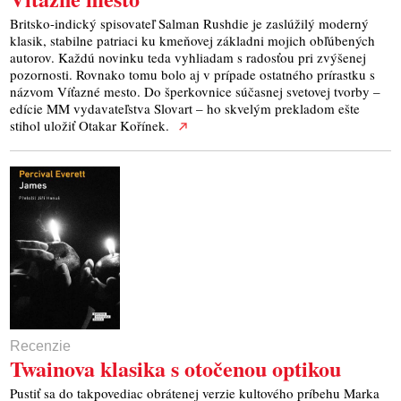
Britsko-indický spisovateľ Salman Rushdie je zaslúžilý moderný
klasik, stabilne patriaci ku kmeňovej základni mojich obľúbených
autorov. Každú novinku teda vyhliadam s radosťou pri zvýšenej
pozornosti. Rovnako tomu bolo aj v prípade ostatného prírastku s
názvom Víťazné mesto. Do šperkovnice súčasnej svetovej tvorby –
edície MM vydavateľstva Slovart – ho skvelým prekladom ešte
stihol uložiť Otakar Kořínek.
Recenzie
Twainova klasika s otočenou optikou
Pustiť sa do takpovediac obrátenej verzie kultového príbehu Marka