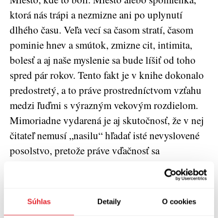
ktorá nás trápi a nezmizne ani po uplynutí
dlhého času. Veľa vecí sa časom stratí, časom
pominie hnev a smútok, zmizne cit, intimita,
bolesť a aj naše myslenie sa bude líšiť od toho
spred pár rokov. Tento fakt je v knihe dokonalo
predostretý, a to práve prostredníctvom vzťahu
medzi ľuďmi s výrazným vekovým rozdielom.
Mimoriadne vydarená je aj skutočnosť, že v nej
čitateľ nemusí „nasilu“ hľadať isté nevyslovené
posolstvo, pretože práve vďačnosť sa
najjednoduchšie vyjadruje slovami.
„Keď idem na návštevu k Miške, zakaždým si
Súhlas
Detaily
O cookies
všimnem obyvateľov domova. Veľmi, veľmi