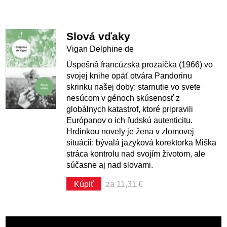
Slová vďaky
Vigan Delphine de
Úspešná francúzska prozaička (1966) vo
svojej knihe opäť otvára Pandorinu
skrinku našej doby: starnutie vo svete
nesúcom v génoch skúsenosť z
globálnych katastrof, ktoré pripravili
Európanov o ich ľudskú autenticitu.
Hrdinkou novely je žena v zlomovej
situácii: bývalá jazyková korektorka Miška
stráca kontrolu nad svojím životom, ale
súčasne aj nad slovami.
Kúpiť
za 11,31 €