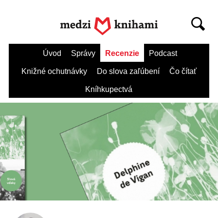
Úvod
Správy
Recenzie
Podcast
Knižné ochutnávky
Do slova zaľúbení
Čo čítať
Kníhkupectvá