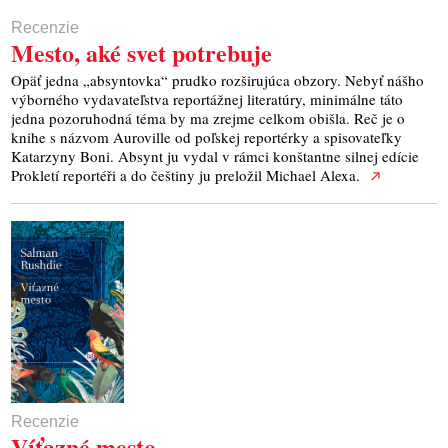
Recenzie
Mesto, aké svet potrebuje
Opäť jedna „absyntovka“ prudko rozširujúca obzory. Nebyť nášho
výborného vydavateľstva reportážnej literatúry, minimálne táto
jedna pozoruhodná téma by ma zrejme celkom obišla. Reč je o
knihe s názvom Auroville od poľskej reportérky a spisovateľky
Katarzyny Boni. Absynt ju vydal v rámci konštantne silnej edície
Prokletí reportéři a do češtiny ju preložil Michael Alexa.
Recenzie
Víťazné mesto