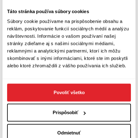
starých, stredne starých, ešte nie takých starých.
A zavše mám chuť spýtať sa ich: Existuje na
Táto stránka používa súbory cookies
svete niekto, kto vás ešte poláska?“
Súbory cookie používame na prispôsobenie obsahu a
reklám, poskytovanie funkcií sociálnych médií a analýzu
Delphine de Vigan: Slová vďaky
návštevnosti. Informácie o vašom používaní našej
stránky zdieľame aj s našimi sociálnymi médiami,
Preklad: Alexander Halvoník
reklamnými a analytickými partnermi, ktorí ich môžu
Odeon, 2019
skombinovať s inými informáciami, ktoré ste im poskytli
alebo ktoré zhromaždili z vášho používania ich služieb.
Zobraziť diskusiu
(
Napíšte prvý komentár
)
Povoliť všetko
Prispôsobiť
Odmietnuť