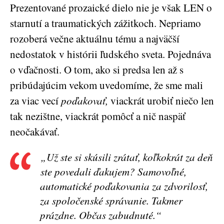
Prezentované prozaické dielo nie je však LEN o
starnutí a traumatických zážitkoch. Nepriamo
rozoberá večne aktuálnu tému a najväčší
nedostatok v histórii ľudského sveta. Pojednáva
o vďačnosti. O tom, ako si predsa len až s
pribúdajúcim vekom uvedomíme, že sme mali
za viac vecí
poďakovať,
viackrát urobiť niečo len
tak nezištne, viackrát pomôcť a nič naspäť
neočakávať.
„Už ste si skúsili zrátať, koľkokrát za deň
ste povedali ďakujem? Samovoľné,
automatické poďakovania za zdvorilosť,
za spoločenské správanie. Takmer
prázdne. Občas zabudnuté.“