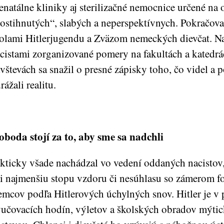
enatálne kliniky aj sterilizačné nemocnice určené na 
ostihnutých“, slabých a neperspektívnych. Pokračova
olami Hitlerjugendu a Zväzom nemeckých dievčat. N
cistami zorganizované pomery na fakultách a katedr
vštevách sa snažil o presné zápisky toho, čo videl a p
rážali realitu.
oboda stojí za to, aby sme sa nadchli
kticky všade nachádzal vo vedení oddaných nacistov,
i najmenšiu stopu vzdoru či nesúhlasu so zámerom 
mcov podľa Hitlerových úchylných snov. Hitler je v 
učovacích hodín, výletov a školských obradov mýti