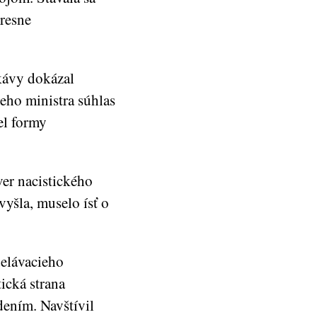
resne
kávy dokázal
keho ministra súhlas
el formy
er nacistického
yšla, muselo ísť o
delávacieho
tická strana
dením. Navštívil