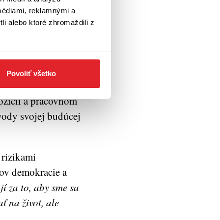
médiami, reklamnými a
li alebo ktoré zhromaždili z
ho pátosu a
inistrov sprievodný
Povoliť všetko
úskoch ovládol
pozícií a pracovnom
ôvody svojej budúcej
 rizikami
ľov demokracie a
í za to, aby sme sa
ť na život, ale