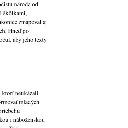
očistu národa od
l škôlkami,
akoniec zmapoval aj
ách. Hneď po
očul, aby jeho texty
 ktorí neukázali
formovať mladých
priebehu
ckou i náboženskou