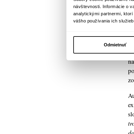
po
návštevnosti. Informácie o 
analytickými partnermi, ktor
Ob
vášho používania ich služieb
za
li
Odmietnuť
Je
ná
po
zo
Au
ex
sl
tr
do