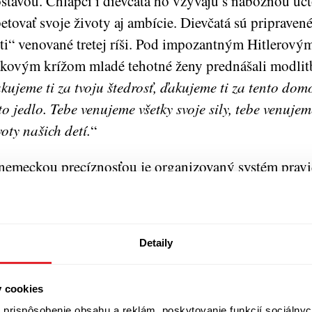
stavou. Chlapci i dievčatá ho vzývajú s nábožnou úc
etovať svoje životy aj ambície. Dievčatá sú pripravené
ti“ venované tretej ríši. Pod impozantným Hitlerový
kovým krížom mladé tehotné ženy prednášali modlit
kujeme ti za tvoju štedrosť, ďakujeme ti za tento dom
to jedlo. Tebe venujeme všetky svoje sily, tebe venujem
voty našich detí.
“
nemeckou precíznosťou je organizovaný systém pravid
dnoznačnosti. Aj tie najmenšie zlyhania sú kruto trest
íručka výchovy chlapcov sa nakoniec koncentrovala d
ähne zusammen. Aushalten! (Zaťať zuby. Vydržať!)
“ 
Detaily
špektujú len silných a veľkých. A Nemecko bude raz s
chto obetavých chlapcov a žien pripravených ponúkn
y cookies
rodu.Obludná ideológia ovládla ich mysle aj inštinkty
prispôsobenie obsahu a reklám, poskytovanie funkcií sociálnyc