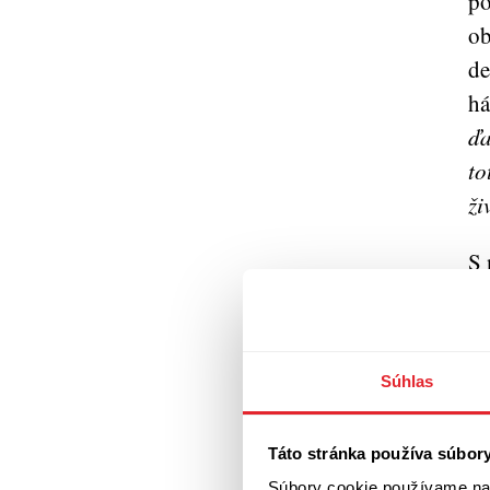
po
ob
de
há
ďa
to
ži
S 
je
pr
„
Z
Súhlas
re
tý
Táto stránka používa súbor
ná
Súbory cookie používame na 