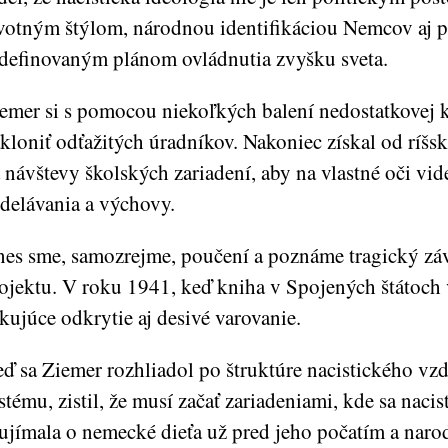
votným štýlom, národnou identifikáciou Nemcov aj p
definovaným plánom ovládnutia zvyšku sveta.
emer si s pomocou niekoľkých balení nedostatkovej 
kloniť odťažitých úradníkov. Nakoniec získal od ríšs
 návštevy školských zariadení, aby na vlastné oči vid
delávania a výchovy.
es sme, samozrejme, poučení a poznáme tragický záv
ojektu. V roku 1941, keď kniha v Spojených štátoch v
kujúce odkrytie aj desivé varovanie.
ď sa Ziemer rozhliadol po štruktúre nacistického vz
stému, zistil, že musí začať zariadeniami, kde sa nacis
ujímala o nemecké dieťa už pred jeho počatím a naro