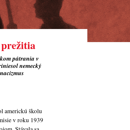
prežitia
dkom pátrania v
riniesol nemecký
a nacizmus
ol americkú školu
misie v roku 1939
tojom. Stávala sa