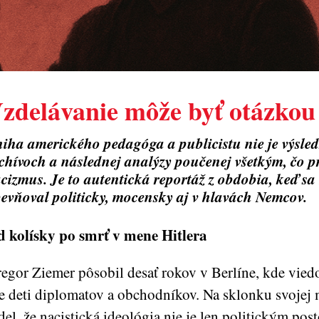
zdelávanie môže byť otázkou 
iha amerického pedagóga a publicistu nie je výsle
chívoch a následnej analýzy poučenej všetkým, čo p
cizmus. Je to autentická reportáž z obdobia, keď s
evňoval politicky, mocensky aj v hlavách Nemcov.
 kolísky po smrť v mene Hitlera
egor Ziemer pôsobil desať rokov v Berlíne, kde vied
e deti diplomatov a obchodníkov. Na sklonku svojej 
del, že nacistická ideológia nie je len politickým pos