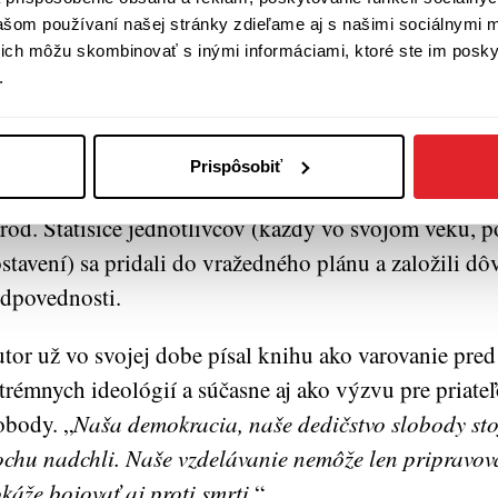
stoje voči iným národom.
vašom používaní našej stránky zdieľame aj s našimi sociálnymi 
í ich môžu skombinovať s inými informáciami, ktoré ste im poskyt
rady budúcich vojakov sú tajomné, plné romantické
.
svätenia. Ziemera pri jeho vizitáciách zachraňoval m
st, inak by bol násilne vyhodený.
Prispôsobiť
ho reportážne texty opäť ukazujú, ako nacizmus po k
rod. Státisíce jednotlivcov (každý vo svojom veku, 
stavení) sa pridali do vražedného plánu a založili d
dpovednosti.
tor už vo svojej dobe písal knihu ako varovanie pred
trémnych ideológií a súčasne aj ako výzvu pre priate
obody. „
Naša demokracia, naše dedičstvo slobody stoj
ochu nadchli. Naše vzdelávanie nemôže len pripravova
káže bojovať aj proti smrti.
“