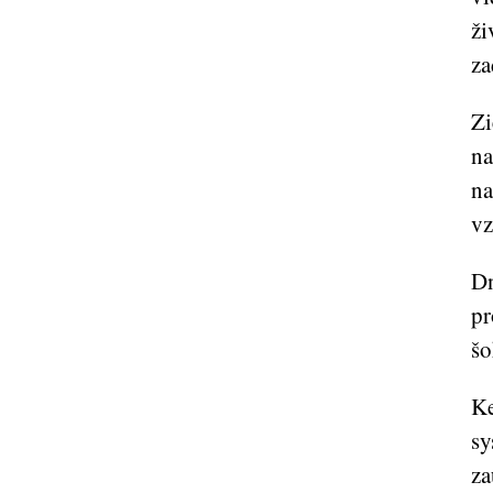
ži
za
Zi
na
na
vz
Dn
pr
šo
Ke
sy
za