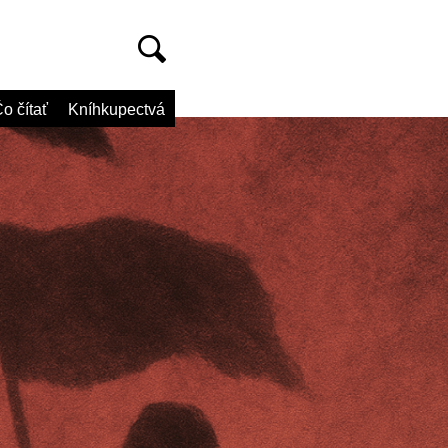
o čítať
Kníhkupectvá