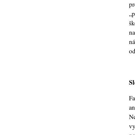
pr
„p
šk
na
ná
od
Sl
Fa
an
Ne
vy