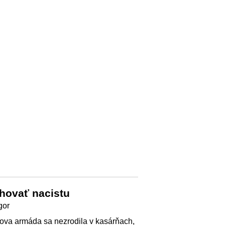
hovať nacistu
gor
rova armáda sa nezrodila v kasárňach,