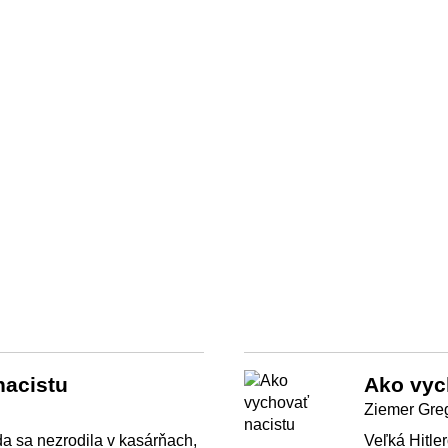
nacistu
Ako vyc
Ziemer Gre
a sa nezrodila v kasárňach,
Veľká Hitle