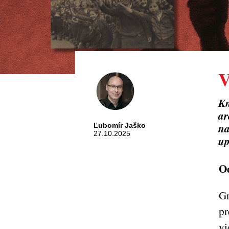
V
Kn
ar
na
Ľubomír Jaško
27.10.2025
up
Od
Gr
pr
vi