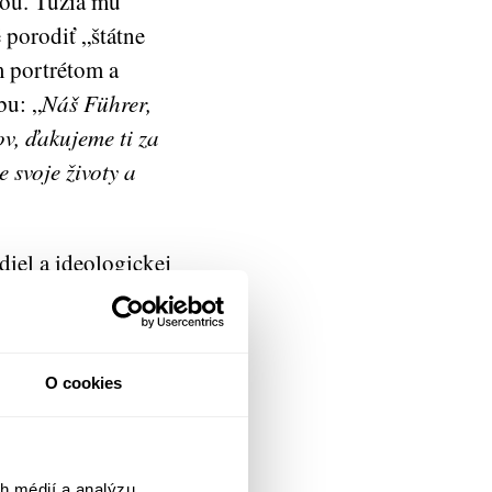
tou. Túžia mu
 porodiť „štátne
m portrétom a
bu: „
Náš Führer,
ov, ďakujeme ti za
e svoje životy a
iel a ideologickej
ané. Tristostranová
o jediného hesla.
Život a príroda vraj
O cookies
ilné aj zásluhou
uť svoje lono
, ambície, túžby aj
h médií a analýzu