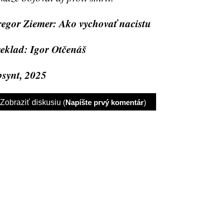
egor Ziemer: Ako vychovať nacistu
eklad: Igor Otčenáš
synt, 2025
Zobraziť diskusiu
(
Napíšte prvý komentár
)